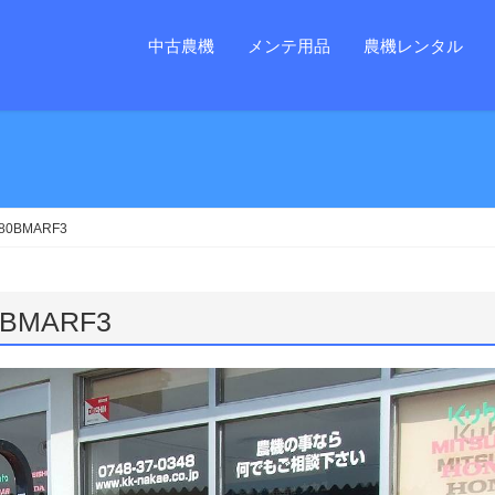
中古農機
メンテ用品
農機レンタル
0BMARF3
MARF3