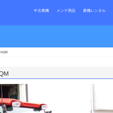
中古農機
メンテ用品
農機レンタル
-HQM
QM